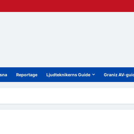
sna
Reportage
Ljudteknikerns Guide
Graniz AV-gui