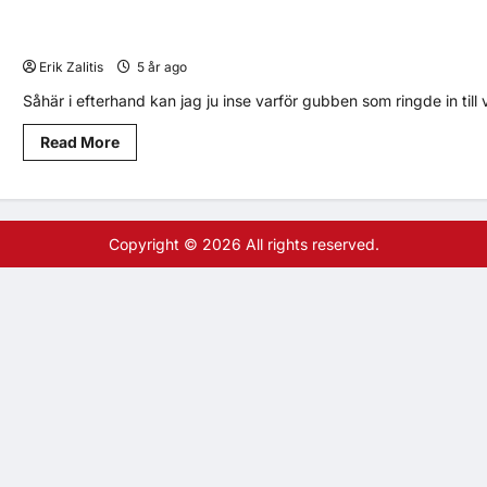
Våra affischer från 1995
Erik Zalitis
5 år ago
0
6
Såhär i efterhand kan jag ju inse varför gubben som ringde in till v
Read More
Copyright © 2026 All rights reserved.