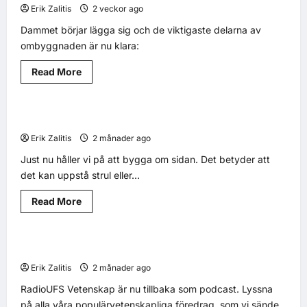
Erik Zalitis
2 veckor ago
0
27
Dammet börjar lägga sig och de viktigaste delarna av
ombyggnaden är nu klara:
Read More
2026
Nyheter
Ombyggnad pågår… räkna med trassel
1 minute read
Erik Zalitis
2 månader ago
0
8
Just nu håller vi på att bygga om sidan. Det betyder att
det kan uppstå strul eller...
Read More
2026
Nyheter
Sveriges första podcast är tillbaka
1 minute read
Erik Zalitis
2 månader ago
0
9
RadioUFS Vetenskap är nu tillbaka som podcast. Lyssna
på alla våra populärvetenskapliga föredrag, som vi sände