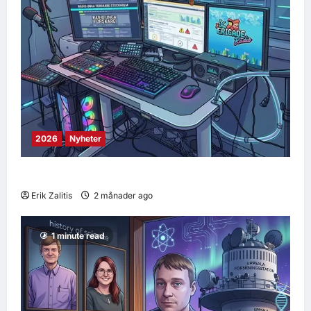
2026
Nyheter
Ombyggnad pågår… räkna med trassel
Erik Zalitis
2 månader ago
0
8
1 minute read