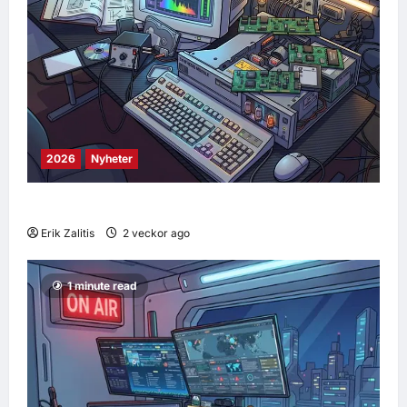
2026
Nyheter
Arbetet närmar sig mål
Erik Zalitis
2 veckor ago
0
27
1 minute read