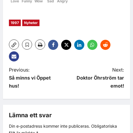
Love
Funny
Wow
Sad
Angry
1997
Nyheter
Previous:
Next:
Så minns vi Öppet
Doktor Öhrström tar
hus!
emot!
Lämna ett svar
Din e-postadress kommer inte publiceras.
Obligatoriska
fält är märkta
*