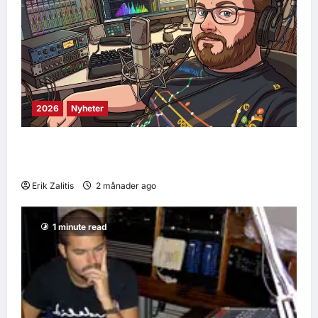
2026
Nyheter
Uppdateringar pågår – snart kommer vår
podcast!
Erik Zalitis
2 månader ago
0
8
1 minute read