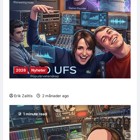
2026
Nyheter
Sveriges första podcast är tillbaka
Erik Zalitis
2 månader ago
0
9
1 minute read