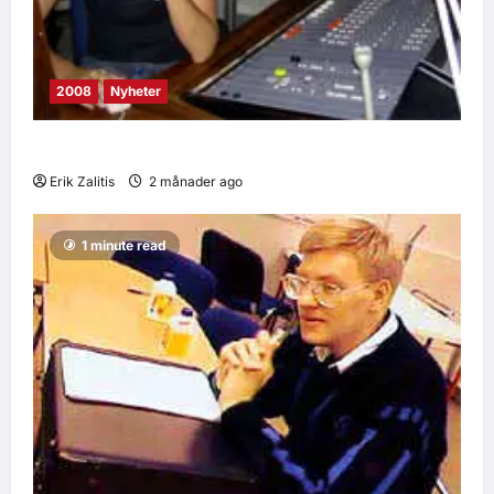
2008
Nyheter
Radio Unga Forskare är historia
Erik Zalitis
2 månader ago
0
10
1 minute read