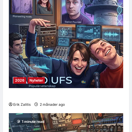
2026
Nyheter
Sveriges första podcast är tillbaka
Erik Zalitis
2 månader ago
0
10
1 minute read