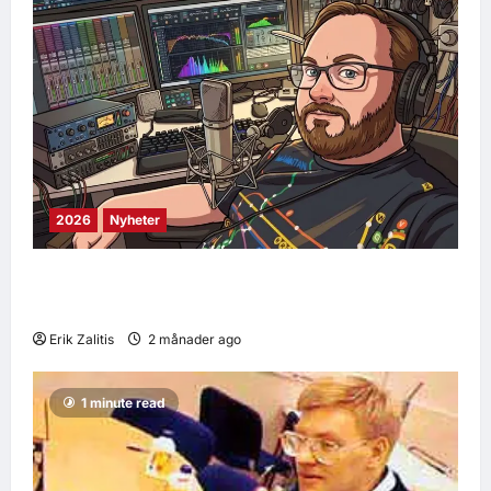
2026
Nyheter
Uppdateringar pågår – snart kommer vår
podcast!
Erik Zalitis
2 månader ago
0
9
1 minute read