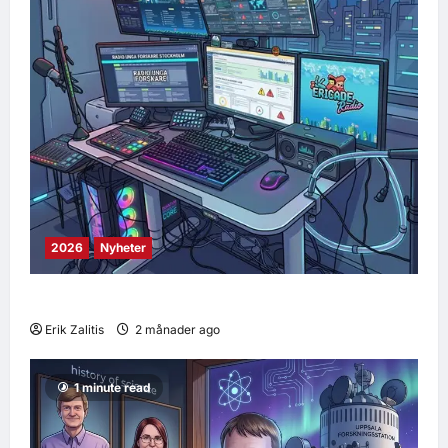
2026
Nyheter
Ombyggnad pågår… räkna med trassel
Erik Zalitis
2 månader ago
0
9
1 minute read