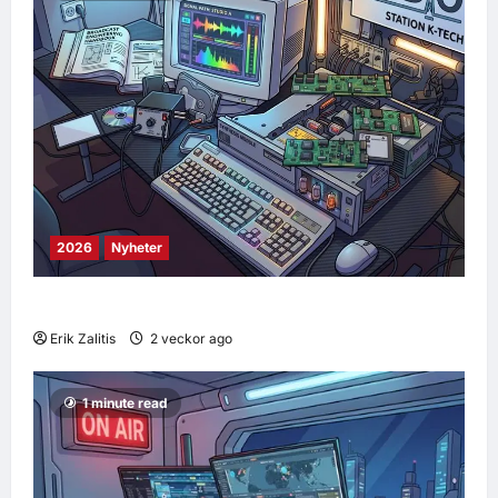
2026
Nyheter
Arbetet närmar sig mål
Erik Zalitis
2 veckor ago
0
28
1 minute read