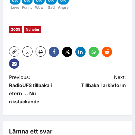
0%
0%
0%
0%
0%
Love
Funny
Wow
Sad
Angry
2008
Nyheter
Previous:
Next:
RadioUFS tillbaka i
Tillbaka i arkivform
etern … Nu
rikstäckande
Lämna ett svar